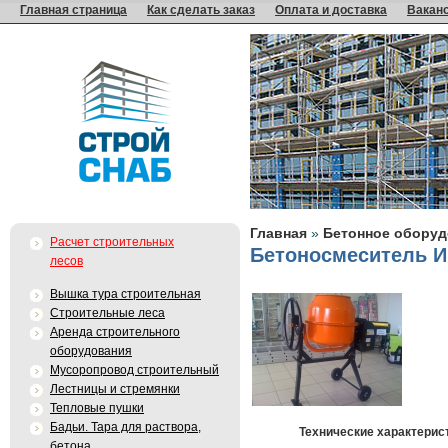
Главная страница
Как сделать заказ
Оплата и доставка
Вакан
Главная
»
Бетонное оборуд
Расчет строительных
Бетоносмеситель И
лесов
Вышка тура строительная
Строительные леса
Аренда строительного
оборудования
Мусоропровод строительный
Лестницы и стремянки
Тепловые пушки
Бадьи. Тара для раствора,
Технические характерис
бетона