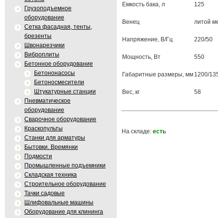
Емкость бака, л
125
Грузоподъемное
оборудование
Венец
литой м
Сетка фасадная, тенты,
брезенты
Напряжение, В/Гц
220/50
Швонарезчики
Виброплиты
Мощность, Вт
550
Бетонное оборудование
Бетононасосы
Габаритные размеры, мм
1200/13
Бетоносмесители
Штукатурные станции
Вес, кг
58
Пневматическое
оборудование
Сварочное оборудование
Краскопульты
На складе:
есть
Станки для арматуры
Бытовки. Времянки
Подмости
Промышленные подъемники
Складская техника
Строительное оборудование
Тачки садовые
Шлифовальные машины
Оборудование для клининга